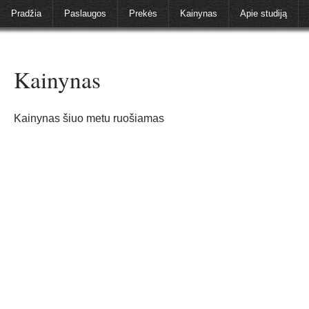
Pradžia
Paslaugos
Prekės
Kainynas
Apie studiją
Kainynas
Kainynas šiuo metu ruošiamas